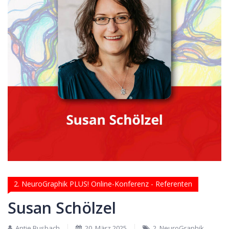
2. NeuroGraphik PLUS! Online-Konferenz - Referenten
Susan Schölzel
Antje Busbach
20. März 2025
2. NeuroGraphik