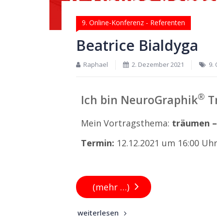
9. Online-Konferenz - Referenten
Beatrice Bialdyga
Raphael
2. Dezember 2021
9.
®
Ich bin NeuroGraphik
Tr
Mein Vortragsthema:
träumen –
Termin:
12.12.2021 um 16:00 Uh
(mehr …)
weiterlesen