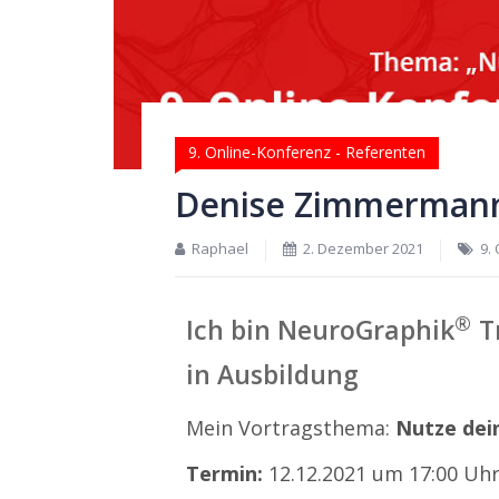
9. Online-Konferenz - Referenten
Denise Zimmerman
Raphael
2. Dezember 2021
9.
®
Ich bin NeuroGraphik
Tr
in Ausbildung
Mein Vortragsthema:
Nutze dei
Termin:
12.12.2021 um 17:00 Uh