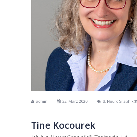
admin
22. März 2020
3. NeuroGraphik®
Tine Kocourek