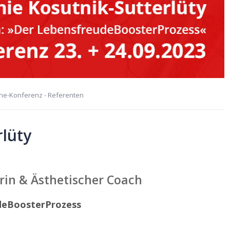
ine-Konferenz - Referenten
rlüty
rin & Ästhetischer Coach
deBoosterProzess