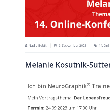
Nadja Bobik
6. September 2023
14. Onl
Melanie Kosutnik-Sutte
®
Ich bin NeuroGraphik
Traine
Mein Vortragsthema:
Der Lebensfreu
Termin:
24.09.2023 um 17:00 Uhr